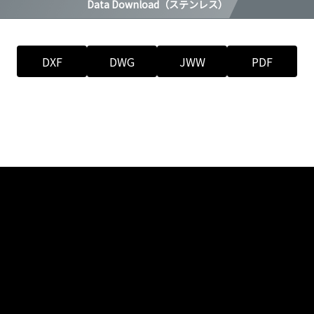
Data Download（ステンレス）
DXF
DWG
JWW
PDF