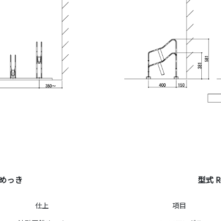
鉛めっき
型式 
仕上
項目