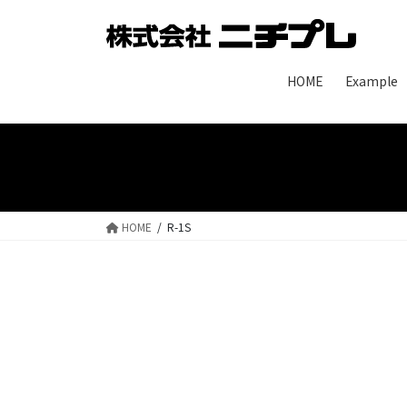
コ
ナ
ン
ビ
テ
ゲ
ン
ー
HOME
Example
ツ
シ
に
ョ
移
ン
動
に
移
動
HOME
R-1S