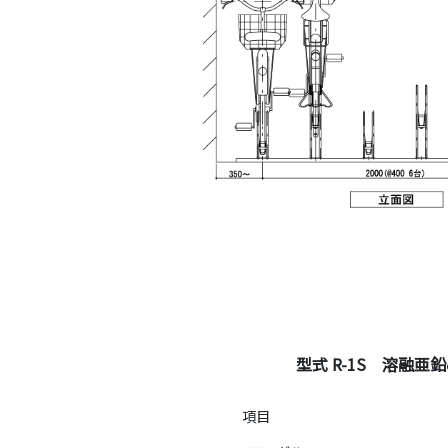
型式 R-1S 溶融亜
項目