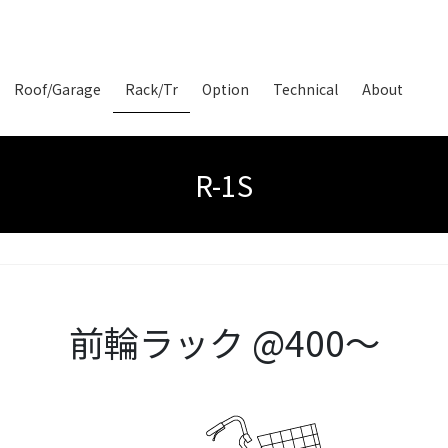
Roof/Garage
Rack/Tr
Option
Technical
About
R-1S
前輪ラック
@400～